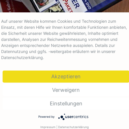
Auf unserer Website kommen Cookies und Technologien zum
Einsatz, mit deren Hilfe wir Ihnen komfortable Funktionen anbieten,
die Sicherheit unserer Website gewährleisten, Inhalte optimiert
darstellen, Analysen zur Reichweitenmessung vornehmen und
Anzeigen entsprechender Netzwerke ausspielen. Details zur
Datennutzung und ggfs. -weitergabe erläutern wir in unserer
Datenschutzerklärung.
Akzeptieren
Unterweisung &
Zusatzausbildung
Un
Verweigern
be
Informationen zur jährlichen
d
ge
Unterweisung erhalten Sie
si
hier!
Einstellungen
vo
Powered by
Impressum
|
Datenschutzerklärung