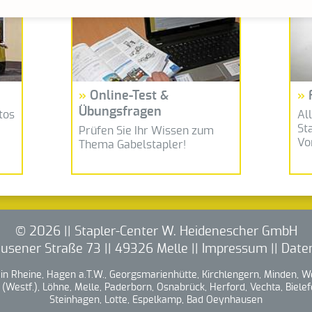
Online-Test &
Übungsfragen
tos
Al
St
Prüfen Sie Ihr Wissen zum
Vo
Thema Gabelstapler!
© 2026 || Stapler-Center W. Heidenescher GmbH
usener Straße 73 || 49326 Melle ||
Impressum
||
Date
t in Rheine, Hagen a.T.W., Georgsmarienhütte, Kirchlengern, Minden, W
(Westf.), Löhne, Melle, Paderborn, Osnabrück, Herford, Vechta, Biele
Steinhagen, Lotte, Espelkamp, Bad Oeynhausen