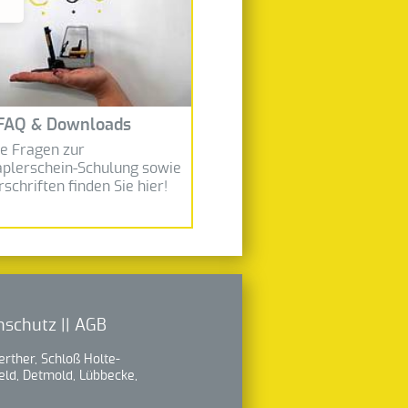
FAQ & Downloads
le Fragen zur
aplerschein-Schulung sowie
rschriften finden Sie hier!
nschutz
||
AGB
erther, Schloß Holte-
feld, Detmold, Lübbecke,