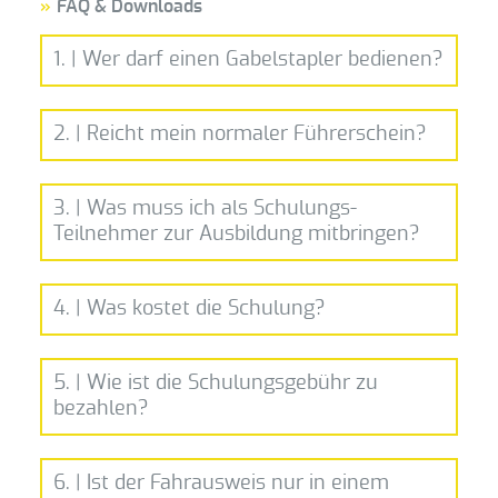
FAQ & Downloads
AUSBILDER
1. | Wer darf einen Gabelstapler bedienen?
ONLINE HILFE
FAQ & DOWNLOADS
2. | Reicht mein normaler Führerschein?
mindestens 18 Jahre alt sind
3. | Was muss ich als Schulungs-
für diese Tätigkeit geeignet und
DGUV Vorschrift
Teilnehmer zur Ausbildung mitbringen?
ausgebildet sind
68 §7
ihre Befähigung nachgewiesen haben
1 Passbild
einen schriftlichen Fahrauftrag vorweisen
4. | Was kostet die Schulung?
Sicherheitsschuhe (soweit vorhanden)
können
Verpflegung (außer Getränke)
Staplerschein
Unterweisung
5. | Wie ist die Schulungsgebühr zu
bezahlen?
Firmenkunden:
6. | Ist der Fahrausweis nur in einem