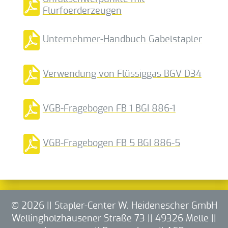
Flurfoerderzeugen
Unternehmer-Handbuch Gabelstapler
Verwendung von Flüssiggas BGV D34
VGB-Fragebogen FB 1 BGI 886-1
VGB-Fragebogen FB 5 BGI 886-5
© 2026 || Stapler-Center W. Heidenescher GmbH
Wellingholzhausener Straße 73 || 49326 Melle ||