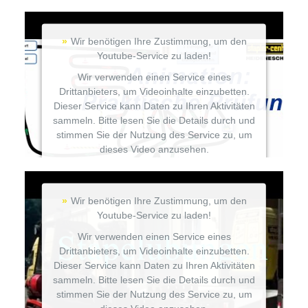
Mehr Informationen
Wir benötigen Ihre Zustimmung, um den
Akzeptieren
Youtube-Service zu laden!
Wir verwenden einen Service eines
Powered by
Usercentrics Consent Management
Drittanbieters, um Videoinhalte einzubetten.
Platform
Dieser Service kann Daten zu Ihren Aktivitäten
sammeln. Bitte lesen Sie die Details durch und
stimmen Sie der Nutzung des Service zu, um
dieses Video anzusehen.
Mehr Informationen
Wir benötigen Ihre Zustimmung, um den
Akzeptieren
Youtube-Service zu laden!
Wir verwenden einen Service eines
Powered by
Usercentrics Consent Management
Drittanbieters, um Videoinhalte einzubetten.
Platform
Dieser Service kann Daten zu Ihren Aktivitäten
sammeln. Bitte lesen Sie die Details durch und
stimmen Sie der Nutzung des Service zu, um