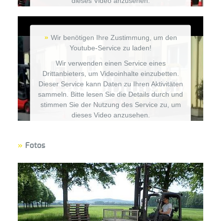
dieses Video anzusehen.
Mehr Informationen
Wir benötigen Ihre Zustimmung, um den
Akzeptieren
Youtube-Service zu laden!
Wir verwenden einen Service eines
Powered by
Usercentrics Consent Management
Drittanbieters, um Videoinhalte einzubetten.
Platform
Dieser Service kann Daten zu Ihren Aktivitäten
sammeln. Bitte lesen Sie die Details durch und
stimmen Sie der Nutzung des Service zu, um
dieses Video anzusehen.
Mehr Informationen
Fotos
Akzeptieren
Powered by
Usercentrics Consent Management
Platform